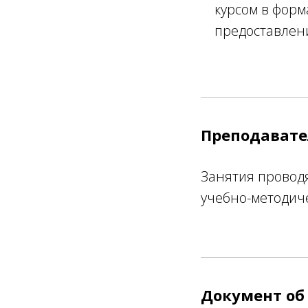
курсом в форма
предоставлени
Преподават
Занятия провод
учебно-методич
Документ об