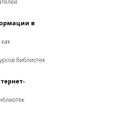
ателей
формации в
 как
урсов библиотек
тернет-
иблиотек