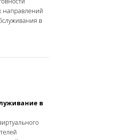
товности
х направлений
бслуживания в
луживание в
виртуального
телей