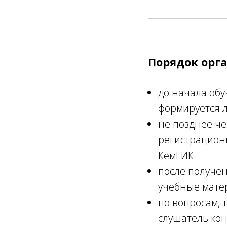
Порядок орг
до начала обу
формируется 
не позднее че
регистрационн
КемГИК
после получен
учебные мате
по вопросам,
слушатель кон