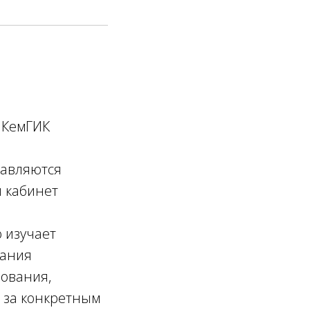
 КемГИК
равляются
й кабинет
о изучает
дания
ования,
 за конкретным