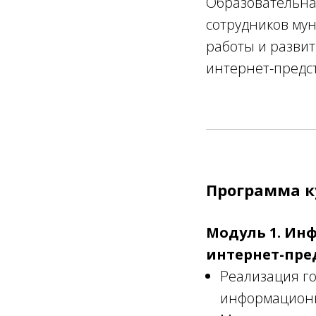
Образовательна
сотрудников му
работы и разви
интернет-предс
Программа 
Модуль 1. Ин
интернет-пре
Реализация го
информационн