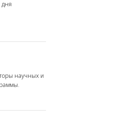
о дня
торы научных и
граммы.